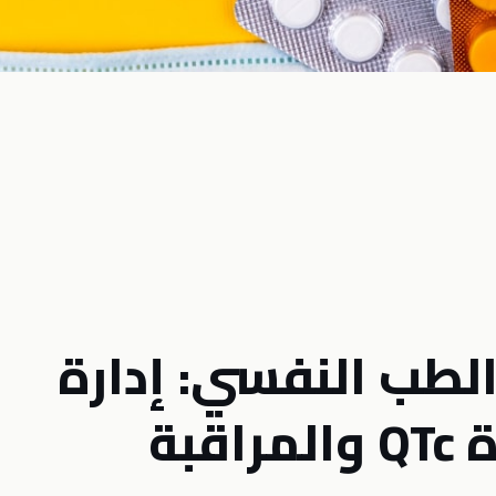
لطب النفسي: إدارة
تعدد الأدوية وفترة QTc والمراقبة