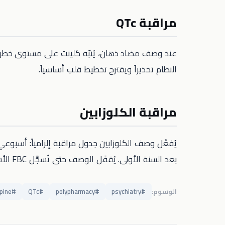
مراقبة QTc
النظام تحذيراً ويقترح تخطيط قلب أساسياً.
مراقبة الكلوزابين
بعد السنة الأولى. يُقفَل الوصف حتى تُسجَّل FBC الأسبوعية.
الوسوم:
#
psychiatry
#
polypharmacy
#
QTc
#
pine