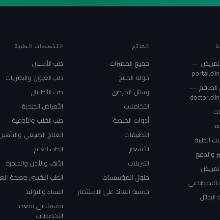
ة
المنتج
التخصصات الطبية
 المريض —
جميع المميزات
طب الأسنان
portal.clin
جولة المنتج
طب العيون والبصريات
الطاقم —
رسائل المرضى
طب الأطفال
doctor.clin
التكاملات
الأمراض الجلدية
ات
أدوات المنصة
طب القلب والأوعية
يد
التطبيقات
العلاج الطبيعي والتأهيل
ت الطبية
الأسعار
الطب العام
ير والدفع
التنزيلات
الأنف والأذن والحنجرة
المريض
حلول المؤسسات
الطب النفسي وصحة الع
 الاصطناعي
حاسبة العائد على الاستثمار
النساء والتوليد
 البدائل
مستشفى متعدد
التخصصات