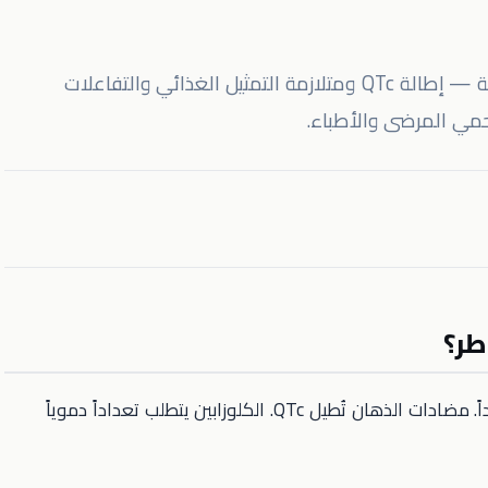
تعدد الأدوية النفسية شائع ويحمل مخاطر حقيقية — إطالة QTc ومتلازمة التمثيل الغذائي والتفاعلات
حمي المرضى والأطباء.
طر؟
الأدوية النفسية من أكثر أدوية الرعاية الخارجية تعقيداً. مضادات الذهان تُطيل QTc. الكلوزابين يتطلب تعداداً دموياً