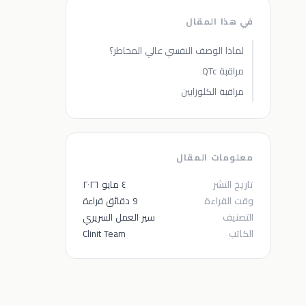
في هذا المقال
لماذا الوصف النفسي عالي المخاطر؟
مراقبة QTc
مراقبة الكلوزابين
معلومات المقال
تاريخ النشر
٤ مايو ٢٠٢٦
وقت القراءة
9 دقائق قراءة
التصنيف
سير العمل السريري
الكاتب
Clinit Team