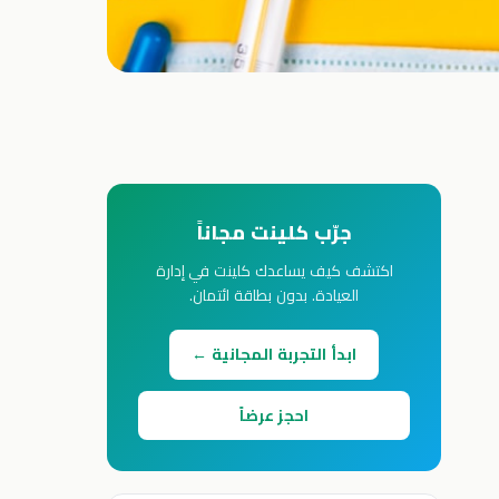
جرّب كلينت مجاناً
اكتشف كيف يساعدك كلينت في إدارة
العيادة. بدون بطاقة ائتمان.
ابدأ التجربة المجانية ←
احجز عرضاً