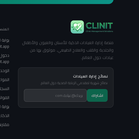
المنص
بوابة
منصة إدارة العيادات الذكية للأسنان والعيون والأطفال
it.app
والجلدية والقلب والعلاج الطبيعي. موثوق بها من
دخول 
عيادات حول العالم.
it.app
الوحد
نصائح إدارة العيادات
المواع
نصائح شهرية لمقدمي الرعاية الصحية حول العالم.
السجلا
اشتراك
الفوات
بوابة 
الذكاء
مقارنة