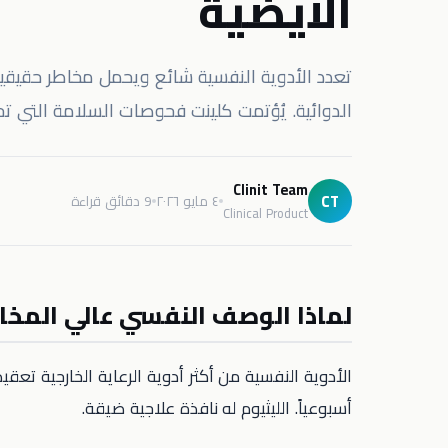
الأيضية
الدوائية. يُؤتمت كلينت فحوصات السلامة التي ت
Clinit Team
CT
٤ مايو ٢٠٢٦
9 دقائق قراءة
Clinical Product
لماذا الوصف النفسي عالي المخا
أسبوعياً. الليثيوم له نافذة علاجية ضيقة.