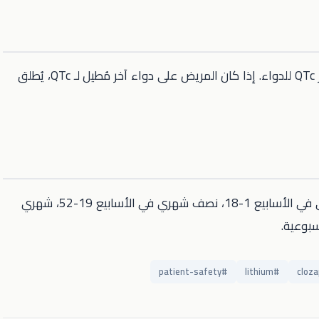
عند وصف مضاد ذهان، يُنبّه كلينت على مستوى خطر QTc للدواء. إذا كان المريض على دواء آخر مُطيل لـ QTc، يُطلق
يُفعِّل وصف الكلوزابين جدول مراقبة إلزامياً: أسبوعي في الأسابيع 1-18، نصف شهري في الأسابيع 19-52، شهري
patient-safety
#
lithium
#
cloza