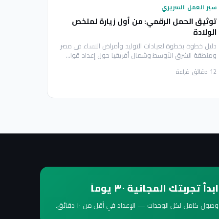
سير العمل السريري
توثيق الحمل الرقمي: من أول زيارة لملخص
الولادة
دليل خطوة بخطوة لعيادات التوليد وأمراض النساء في مصر
ومنطقة الشرق الأوسط وشمال أفريقيا حول إعداد قوا
…
12
دقائق قراءة
ابدأ تجربتك المجانية ٣٠ يوماً
وصول كامل لكل الوحدات — الإعداد في أقل من ١٠ دقائق.