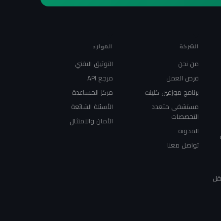
الشركة
الموارد
من نحن
التوثيق التقني
فرص العمل
مرجع API
برنامج موزعين كلينت
مركز المساعدة
مستشفى متعدد
الأسئلة الشائعة
التخصصات
الأمان والامتثال
المدونة
تواصل معنا
قل