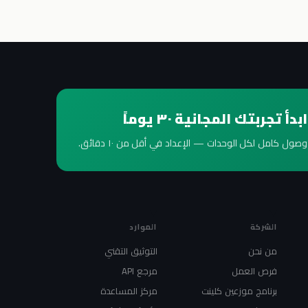
ابدأ تجربتك المجانية ٣٠ يوماً
وصول كامل لكل الوحدات — الإعداد في أقل من ١٠ دقائق.
الشركة
الموارد
من نحن
التوثيق التقني
فرص العمل
مرجع API
برنامج موزعين كلينت
مركز المساعدة