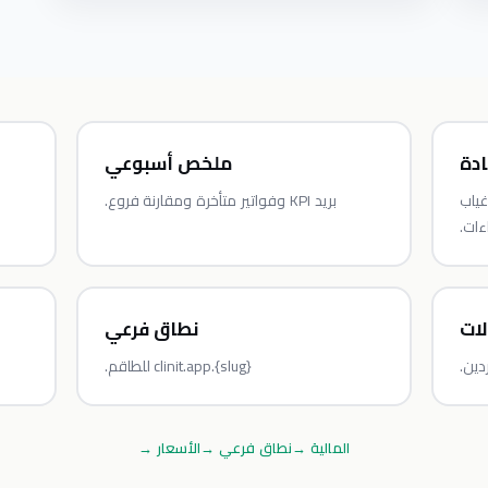
ادة
ملخص أسبوعي
غياب
بريد KPI وفواتير متأخرة ومقارنة فروع.
ءات.
لات
نطاق فرعي
ين.
{slug}.clinit.app للطاقم.
المالية
→
نطاق فرعي
→
الأسعار
→