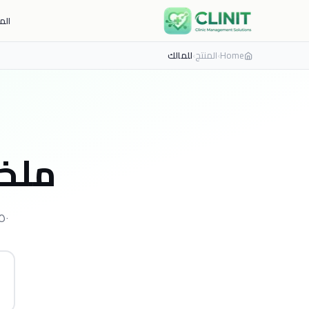
الم
Home
›
المنتج
›
للمالك
ملخص
٥٠+ KPI، قمع إيراد، إحالة، بريد أسبوعي، P&L، ونطاق {.app