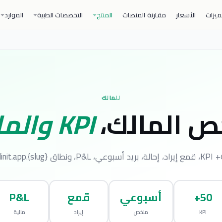
ميزات
الأسعار
مقارنة المنصات
المنتج
التخصصات الطبية
الموارد
للمالك
 المالك،
KPI والمالية
slug}.clinit.
50+
أسبوعي
قمع
P&L
KPI
ملخص
إيراد
مالية