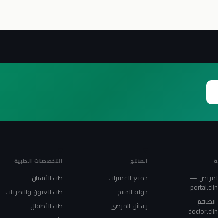
ة
المنتج
التخصصات الطبية
 المريض —
جميع المميزات
طب الأسنان
portal.clin
جولة المنتج
طب العيون والبصريات
الطاقم —
رسائل المرضى
طب الأطفال
doctor.clin