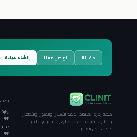
إنشاء عيادة ←
مقارنة
تواصل معنا
المنص
بوابة
منصة إدارة العيادات الذكية للأسنان والعيون والأطفال
it.app
والجلدية والقلب والعلاج الطبيعي. موثوق بها من
دخول 
عيادات حول العالم.
it.app