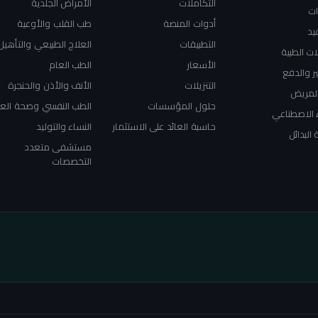
التكاملات
الأمراض الجلدية
ات
أدوات المنصة
طب القلب والأوعية
يد
التطبيقات
العلاج الطبيعي والتأهيل
ت الطبية
الأسعار
الطب العام
ير والدفع
التنزيلات
الأنف والأذن والحنجرة
المريض
حلول المؤسسات
الطب النفسي وصحة الع
 الاصطناعي
حاسبة العائد على الاستثمار
النساء والتوليد
 البدائل
مستشفى متعدد
التخصصات