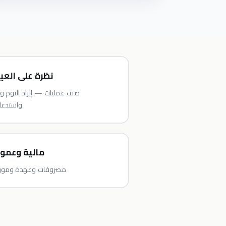
نظرة على العي
صف عمليات — إيراد اليوم و
واستدعا
مالية وعمو
مصروفات وعهدة ومورد