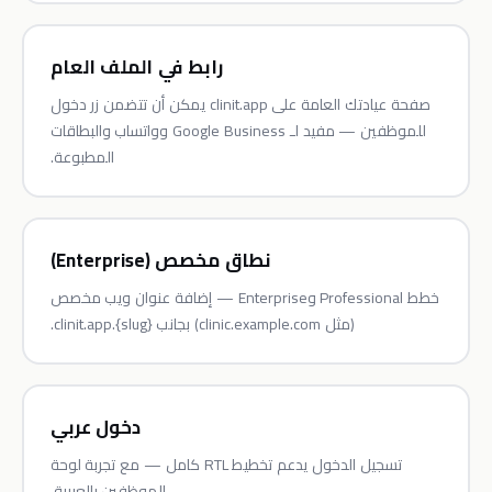
رابط في الملف العام
صفحة عيادتك العامة على clinit.app يمكن أن تتضمن زر دخول
للموظفين — مفيد لـ Google Business وواتساب والبطاقات
المطبوعة.
نطاق مخصص (Enterprise)
خطط Professional وEnterprise — إضافة عنوان ويب مخصص
(مثل clinic.example.com) بجانب {slug}.clinit.app.
دخول عربي
تسجيل الدخول يدعم تخطيط RTL كامل — مع تجربة لوحة
الموظفين بالعربية.