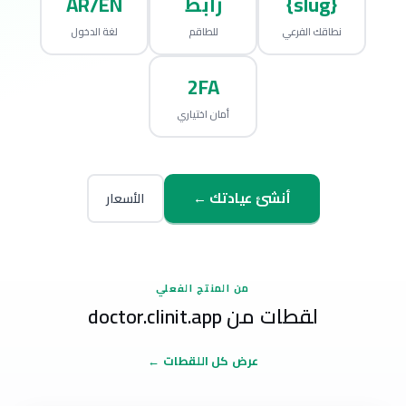
{slug}
رابط
AR/EN
نطاقك الفرعي
للطاقم
لغة الدخول
2FA
أمان اختياري
أنشئ عيادتك ←
الأسعار
من المنتج الفعلي
لقطات من doctor.clinit.app
عرض كل اللقطات ←