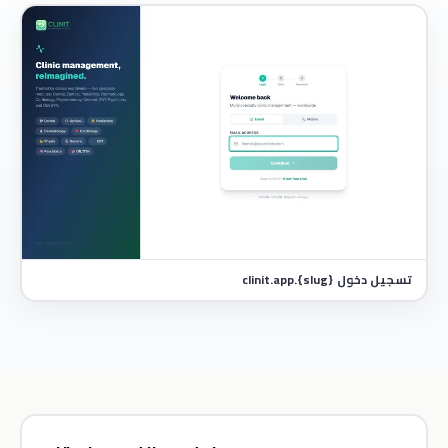
تسجيل دخول {slug}.clinit.app