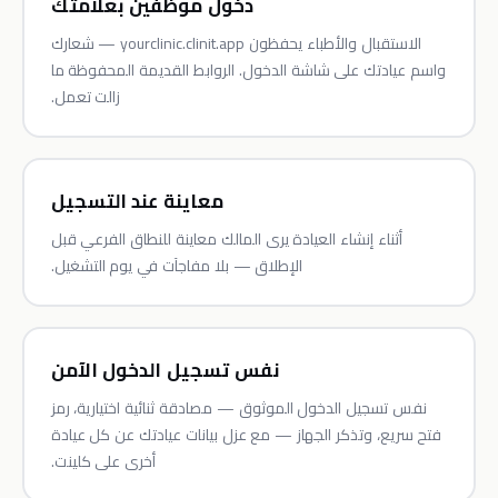
دخول موظفين بعلامتك
الاستقبال والأطباء يحفظون yourclinic.clinit.app — شعارك
واسم عيادتك على شاشة الدخول. الروابط القديمة المحفوظة ما
زالت تعمل.
معاينة عند التسجيل
أثناء إنشاء العيادة يرى المالك معاينة للنطاق الفرعي قبل
الإطلاق — بلا مفاجآت في يوم التشغيل.
نفس تسجيل الدخول الآمن
نفس تسجيل الدخول الموثوق — مصادقة ثنائية اختيارية، رمز
فتح سريع، وتذكر الجهاز — مع عزل بيانات عيادتك عن كل عيادة
أخرى على كلينت.