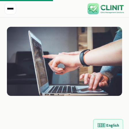
🇬🇧
English