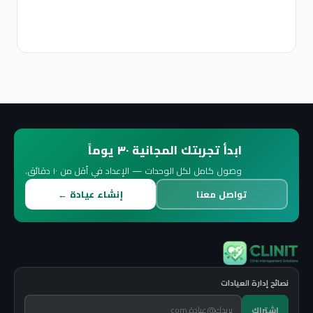
2
ق
ابدأ تجربتك المجانية ٣٠ يوماً
وصول كامل لكل الوحدات — الإعداد في أقل من ١٠ دقائق.
تواصل معنا
إنشاء عيادة ←
نصائح إدارة العيادات
اشتراك