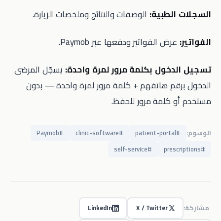
السجلات الطبية:
الوصفات والنتائج وملخصات الزيارة.
الفواتير:
عرض الفواتير ودفعها عبر Paymob.
تسجيل الدخول بكلمة مرور لمرة واحدة:
يسجّل المرضى
الدخول برقم هاتفهم + كلمة مرور لمرة واحدة — بدون
مستخدم أو كلمة مرور للحفظ.
الوسوم:
#
patient-portal
#
clinic-software
#
Paymob
self-service
#
prescriptions
#
مشاركة:
X / Twitter
LinkedIn