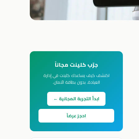
جرّب كلينت مجاناً
اكتشف كيف يساعدك كلينت في إدارة
العيادة. بدون بطاقة ائتمان.
ابدأ التجربة المجانية ←
احجز عرضاً