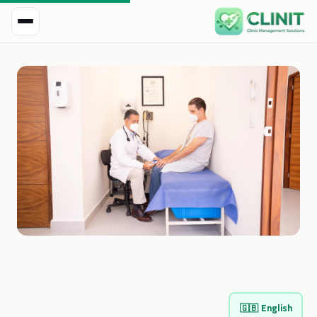
🇬🇧
English