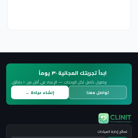
ق
2
ق
ابدأ تجربتك المجانية ٣٠ يوماً
وصول كامل لكل الوحدات — الإعداد في أقل من ١٠ دقائق.
تواصل معنا
إنشاء عيادة ←
نصائح إدارة العيادات