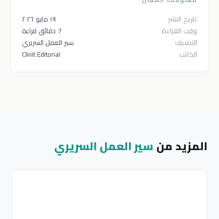
تاريخ النشر
١٩ مايو ٢٠٢٦
وقت القراءة
7 دقائق قراءة
التصنيف
سير العمل السريري
الكاتب
Clinit Editorial
المزيد من
سير العمل السريري
س
ا
ا
ق