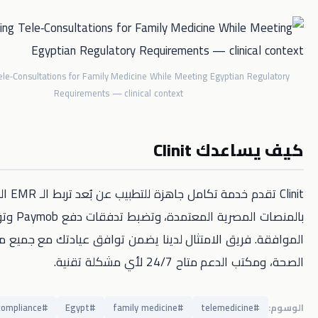
Leveraging Tele‑Consultations for Family Medicine While Meeting Egyptian 
Requirements — clinical context
دك Clinit
Clinit تقدم خدمة تكامل جاهزة للتطبيب عن بُعد تربط الـ EMR الخاص بك
بالمنصات المصرية المعتمدة، وتضبط تدفقات دفع Paymob وتؤتمت جمع
فريق الامتثال لدينا يضمن توافق عيادتك مع جميع متطلبات وزارة
 متاح 24/7 لأي مشكلة تقنية.
MOH compliance
#
Egypt
#
family medicine
#
telemedicin