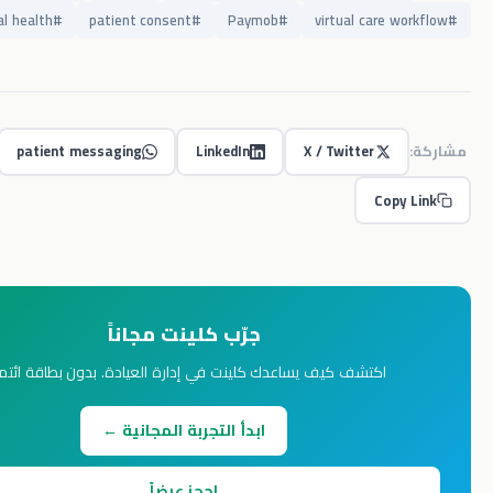
digital health
#
patient consent
#
Paymob
#
virtual car
patient messaging
LinkedIn
X / Twitter
Co
جرّب كلينت مجاناً
اكتشف كيف يساعدك كلينت في إدارة العيادة. بدون بطاقة ائتمان.
ابدأ التجربة المجانية ←
احجز عرضاً