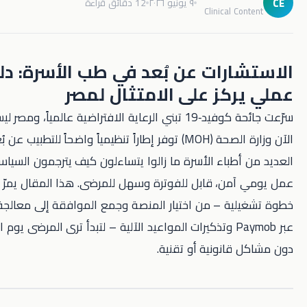
٩ يونيو ٢٠٢٦
12 دقائق قراءة
Clinical C
ارات عن بُعد في طب الأسرة: دليل
ركز على الامتثال لمصر
سرّعت جائحة كوفيد‑19 تبني الرعاية الافتراضية عالمياً، ومصر ليست استثناءً.
الآن وزارة الصحة (MOH) توفر إطاراً تنظيمياً واضحاً للتطبيب عن بُعد، لكن
طباء الأسرة ما زالوا يتساءلون كيف يترجمون السياسة إلى سير
من، قابل للفوترة وسهل للمرضى. هذا المقال يمرّ بك على كل
ية – من اختيار المنصة وجمع الموافقة إلى معالجة المدفوعات
عبر Paymob وتذكيرات المواعيد الآلية – لتبدأ ترى المرضى يوم الاثنين الصباح
انونية أو تقنية.