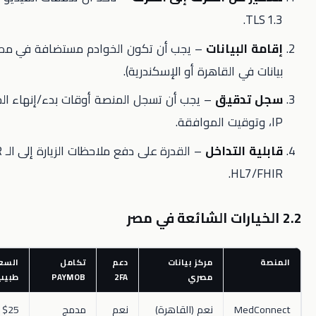
لبيانات
– يجب أن تكون الخوادم مستضافة في مصر (مثلاً مراكز
في القاهرة أو الإسكندرية).
دقيق
– يجب أن تسجل المنصة أوقات بدء/إنهاء الجلسة، عناوين
 التداخل
– القدرة على دفع ملاحظات الزيارة إلى الـ EMR عبر
HL7
مركز بيانات
دعم
تكامل
السعر (لكل
مصري
2FA
PAYMOB
طبيب/شهر)
Me
نعم (القاهرة)
نعم
مدمج
$25