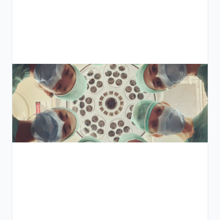
الحمل
الرقمي:
من أول
زيارة
لملخص
الولادة
دليل
خطوة
بخطوة
لعيادات
التوليد
وأمراض
النساء
في مصر
ومنطقة
الشرق
الأوسط
وشمال
أفريقيا
حول
إعداد
قوا
…