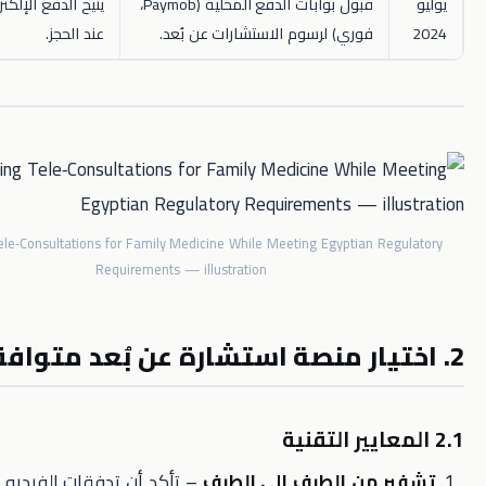
قبول بوابات الدفع المحلية (Paymob،
يتيح الدفع الإلكتروني المباشر
فوري) لرسوم الاستشارات عن بُعد.
عند الحجز.
Leveraging Tele‑Consultations for Family Medicine While Meeting Egyptian 
Requirements — illustration
من الطرف إلى الطرف
– تأكد أن تدفقات الفيديو مشفرة بـ