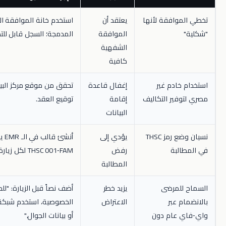
افقة لأنها
يعتقد أن
استخدم خانة الموافقة الإلكترونية
الموافقة
المدمجة؛ السجل قابل للتدقيق.
الشفهية
كافية
دم غير
إغفال قاعدة
تحقق من موقع مركز البيانات قبل
ر التكاليف
إقامة
توقيع العقد.
البيانات
نسيان وضع رمز THSC
يؤدي إلى
أنشئ قالب في الـ EMR يملأ تلقائياً
بة
رفض
THSC 001‑FAM لكل زيارة افتراضية.
المطالبة
مرضى
يزيد خطر
أضف نصاً قبل الزيارة: "للحفاظ على
عبر
الاعتراض
الخصوصية، استخدم شبكة منزلية آمنة
عام دون
أو بيانات الجوال."