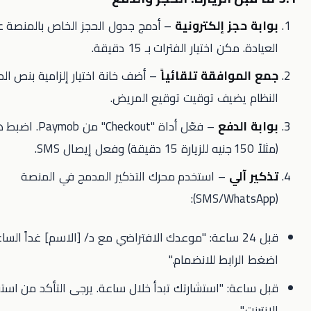
حجز إلكترونية
– أدمج جدول الحجز الخاص بالمنصة على موقع
كن اختيار الفترات بـ 15 دقيقة.
موافقة تلقائياً
– أضف خانة اختيار إلزامية بنص الموافقة؛
 يضيف توقيت توقيع المريض.
الدفع
– فعّل أداة "Checkout" من Paymob. اضبط هيكل الرسوم
آلي
– استخدم محرك التذكير المدمج في المنصة
قبل 24 ساعة: "موعدك الافتراضي مع د/ [الاسم] غداً الساعة 10:00 ص.
رابط للانضمام."
ة: "استشارتك تبدأ خلال ساعة. يرجى التأكد من استقرار اتصال
"