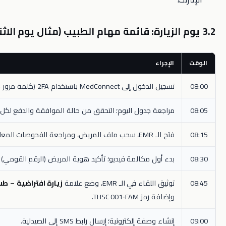
الإجراء
تسجيل الدخول إلى MedConnect باستخدام 2FA (كلمة مرور + OTP).
مراجعة جدول اليوم؛ التحقق من حالة الموافقة والدفع لكل مريض.
فتح الـ EMR، سحب ملف المريض، ومراجعة الفحوصات المعلقة.
بدء أول مكالمة فيديو؛ تأكيد هوية المريض (الرقم القومي) على الشاشة.
توثيق اللقاء في الـ EMR، وضع علامة
زيارة افتراضية – طب الأسرة
وإضافة رمز THSC 001‑FAM.
إنشاء وصفة إلكترونية؛ إرسال رابط SMS إلى الصيدلية.