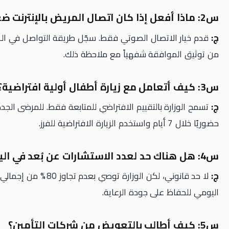
قدم خيار الاتصال الصوتي فقط. سجّل طريقة التواصل في الـ EMR وتأكد
لموافقة شفهياً مع ملاحظة ذلك.
ارة بالتقييم الافتراضي للمتابعة فقط. للمرضى الجدد، حدد فحصاً
ية للفرز.
لا حد قانوني، لكن الوزارة توصي بعدم تجاوز 80 % من إجمالي عبء العمل
اظ على جودة الرعاية.