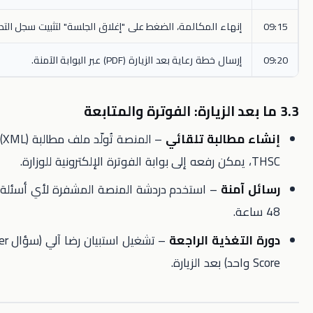
إنهاء المكالمة، الضغط على "إغلاق الجلسة" لتثبيت سجل التدقيق.
إرسال خطة رعاية بعد الزيارة (PDF) عبر البوابة الآمنة.
مطالبة تلقائي
– المنصة تُولّد ملف مطالبة (XML) يحتوي على
آمنة
– استخدم دردشة المنصة المشفرة لأي أسئلة متابعة خلال
لتغذية الراجعة
– تشغيل استبيان رضا آلي (سؤال Net Promoter