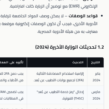
زيارة كانت افتراضية.
الوصفات
– لا يمكن وصف المواد الخاضعة للرقابة عن بُعد؛ أما
 الأخرى، فيجب أن تكون الوصفات إلكترونية موقعة بتوقيع رقمي
ه من هيئة الأدوية المصرية.
التحديث
تأثيره على الممارسة
إلزامية استخدام المصادقة الثنائية
يجب دمج 2FA للعيادات لكل
(2FA) لجميع بوابات التطبيب عن بُعد.
من الأطباء والمرضى.
إدخال "رمز خدمة التطبيب عن بُعد"
يجب تضمين THSC = 001‑FAM
(THSC) للفوترة.
في المطالبات لطب الأسرة.