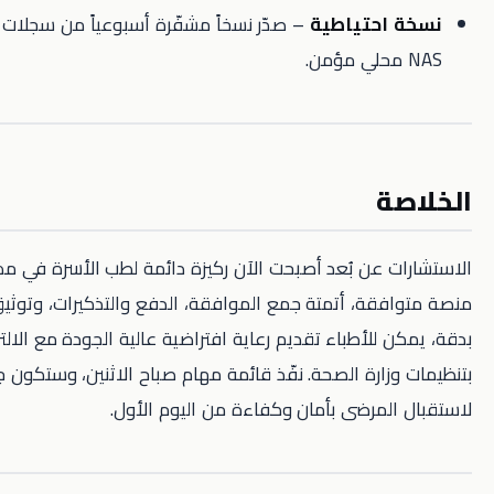
حتياطية
– صدّر نسخاً مشفّرة أسبوعياً من سجلات الزيارات إلى
ة
عن بُعد أصبحت الآن ركيزة دائمة لطب الأسرة في مصر. باختيار
قة، أتمتة جمع الموافقة، الدفع والتذكيرات، وتوثيق كل لقاء
للأطباء تقديم رعاية افتراضية عالية الجودة مع الالتزام الكامل
ارة الصحة. نفّذ قائمة مهام صباح الاثنين، وستكون جاهزًا
لمرضى بأمان وكفاءة من اليوم الأول.