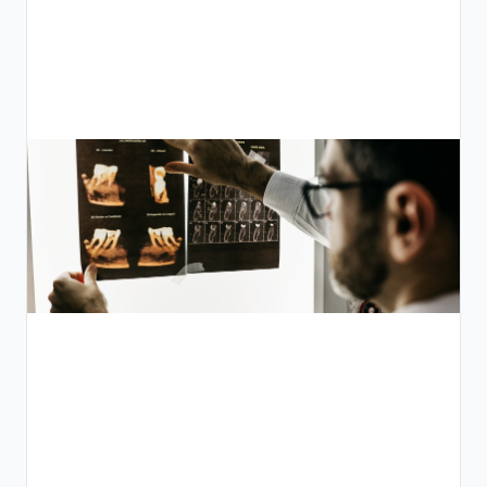
الفحص
الوقائي:
بناء
جدول
فحص
على
مدار
السنة
قائمة
فحص
وقائية
عملية
مدعومة
بنظام
السجلات
الطبية
الإلكترونية
تساعد
الأطباء في
مصر
ومنطقة
الشرق