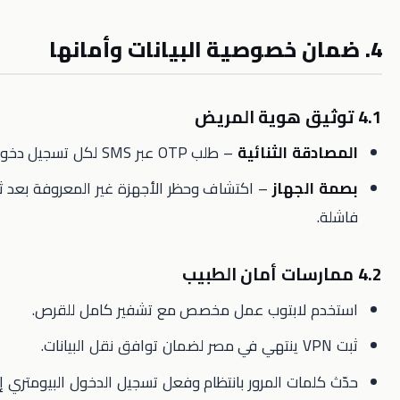
قة الثنائية
– طلب OTP عبر SMS لكل تسجيل دخول مريض.
لجهاز
– اكتشاف وحظر الأجهزة غير المعروفة بعد ثلاث محاولات
 لابتوب عمل مخصص مع تشفير كامل للقرص.
مات المرور بانتظام وفعل تسجيل الدخول البيومتري إن أمكن.