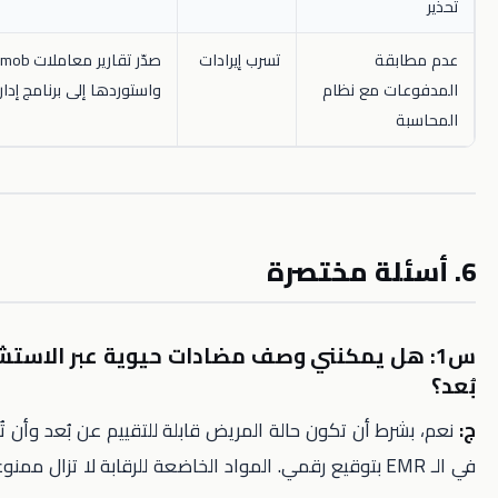
قة
تسرب إيرادات
صدّر تقارير معاملات Paymob اليومية
 مع نظام
واستوردها إلى برنامج إدارة العيادة.
هل يمكنني وصف مضادات حيوية عبر الاستشارة عن
 أن تكون حالة المريض قابلة للتقييم عن بُعد وأن تُدخل الوصفة