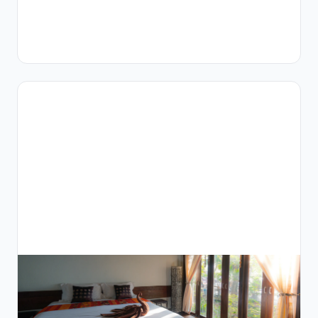
الأ
…
12
دقائق
قراءة
سير العمل
السريري
أتمتة
التقاط
وتقرير
الأوديوجرام
لعيادات
الأنف
والأذن
والحنجرة
في منطقة
الشرق
الأوسط
وشمال