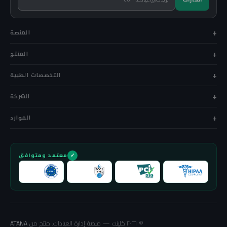
المنصة
المنتج
التخصصات الطبية
الشركة
الموارد
معتمد ومتوافق
© ٢٠٢٦ كلينت — منصة إدارة العيادات. منتج من
ATANA