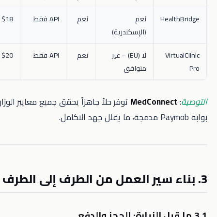
Hea
نعم
نعم
API فقط
$18
(الإسكندرية)
Vi
لا (EU) – غير
نعم
API فقط
$20
متوافق
MedConne
توفر حلاً جاهزاً يحقق جميع معايير الوزارة ويشمل