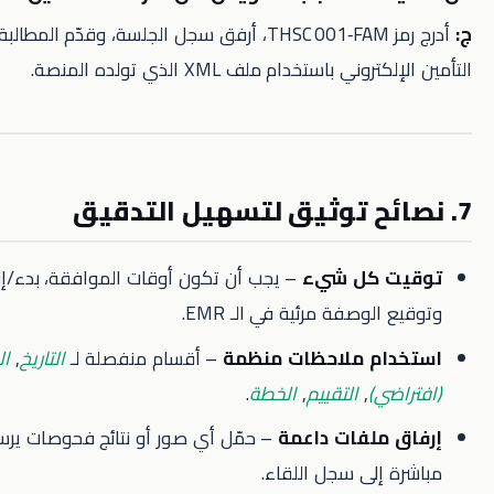
أدرج رمز THSC 001‑FAM، أرفق سجل الجلسة، وقدّم المطالبة عبر بوابة
 باستخدام ملف XML الذي تولده المنصة.
 كل شيء
– يجب أن تكون أوقات الموافقة، بدء/إنهاء الفيديو،
لوصفة مرئية في الـ EMR.
ام ملاحظات منظمة
– أقسام منفصلة لـ
التاريخ
,
الفحص
ي)
,
التقييم
,
الخطة
.
ملفات داعمة
– حمّل أي صور أو نتائج فحوصات يرسلها المريض
إلى سجل اللقاء.