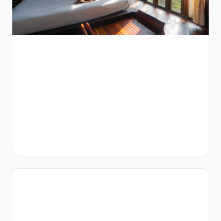
أفريقيا
اعرف إزاي
عيادات الأنف
والأذن
والحنجرة في
مصر ومنطقة
الشرق
الأوسط
وشمال
أفريقيا يقدروا
يدمجوا أدوات
…
12
دقائق
قراءة
سير
العمل
السريري
توثيق