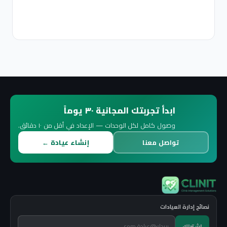
12
دقائق
قراءة
ابدأ تجربتك المجانية ٣٠ يوماً
وصول كامل لكل الوحدات — الإعداد في أقل من ١٠ دقائق.
تواصل معنا
إنشاء عيادة ←
لعيادات