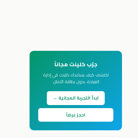
جرّب كلينت مجاناً
اكتشف كيف يساعدك كلينت في إدارة
العيادة. بدون بطاقة ائتمان.
ابدأ التجربة المجانية ←
احجز عرضاً