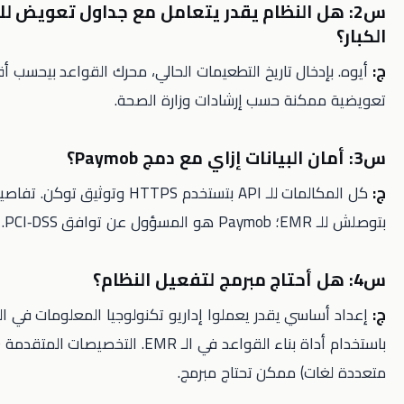
ل النظام يقدر يتعامل مع جداول تعويض للأطفال
خال تاريخ التطعيمات الحالي، محرك القواعد بيحسب أقرب جرعة
كنة حسب إرشادات وزارة الصحة.
كل المكالمات للـ API بتستخدم HTTPS وتوثيق توكن. تفاصيل البطاقة ما
PCI.
اسي يقدر يعملوا إداريو تكنولوجيا المعلومات في العيادة
باستخدام أداة بناء القواعد في الـ EMR. التخصيصات المتقدمة (قوالب
ت) ممكن تحتاج مبرمج.