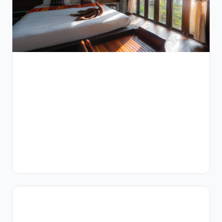
وشمال
أفريقيا
اعرف إزاي
عيادات الأنف
والأذن
والحنجرة في
مصر ومنطقة
الشرق
الأوسط
وشمال
أفريقيا يقدروا
يدمجوا أدوات
…
12
دقائق
قراءة
سير
العمل
السريري