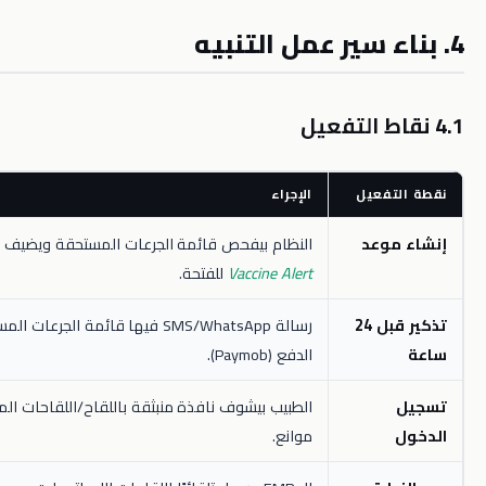
عيل
الإجراء
عد
النظام بيفحص قائمة الجرعات المستحقة ويضيف شارة
Vaccine Alert
للفتحة.
تذكير قبل 24
رسالة SMS/WhatsApp فيها قائمة الجرعات المستحقة ورابط
الدفع (Paymob).
الطبيب بيشوف نافذة منبثقة باللقاح/اللقاحات المطلوبة وأي
موانع.