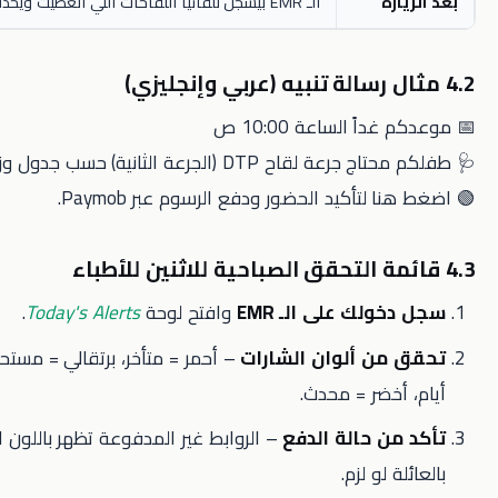
ة
الـ EMR بيسجل تلقائيًا اللقاحات اللي اتعطيت ويحدث الجدول.
ً الساعة 10:00 ص
DT (الجرعة الثانية) حسب جدول وزارة الصحة.
لتأكيد الحضور ودفع الرسوم عبر Paymob.
لك على الـ EMR
وافتح لوحة
Today's Alerts
.
ن ألوان الشارات
– أحمر = متأخر، برتقالي = مستحق خلال 7
خضر = محدث.
ن حالة الدفع
– الروابط غير المدفوعة تظهر باللون الأحمر؛ اتصل
لو لزم.