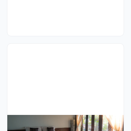
الشرق
الأ
…
12
دقائق
قراءة
سير العمل
السريري
أتمتة
التقاط
وتقرير
الأوديوجرام
لعيادات
الأنف
والأذن
والحنجرة
في منطقة
الشرق
الأوسط