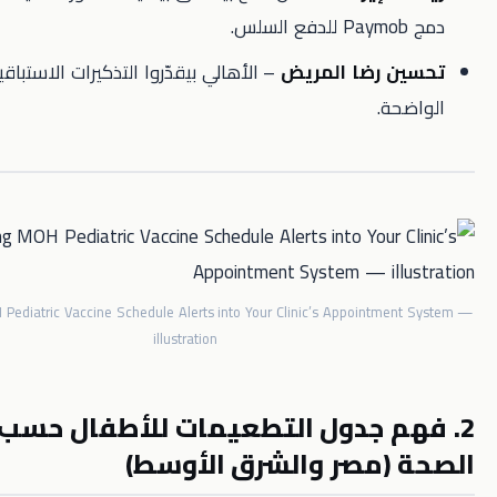
رضا المريض
– الأهالي بيقدّروا التذكيرات الاستباقية والإرشادات
.
Embedding MOH Pediatric Vaccine Schedule Alerts into Your Clinic’s Appoint
illustration
م جدول التطعيمات للأطفال حسب وزارة
(مصر والشرق الأوسط)