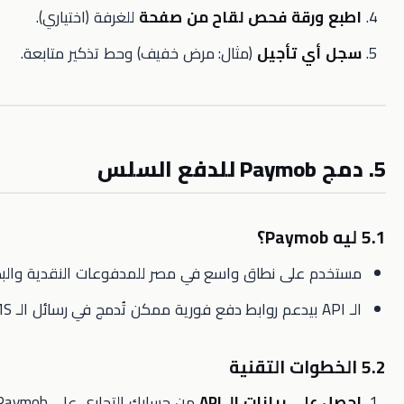
ورقة فحص لقاح من صفحة
للغرفة (اختياري).
ي تأجيل
(مثال: مرض خفيف) وحط تذكير متابعة.
 على نطاق واسع في مصر للمدفوعات النقدية والبطاقات.
ى بيانات الـ API
من حسابك التجاري على Paymob.