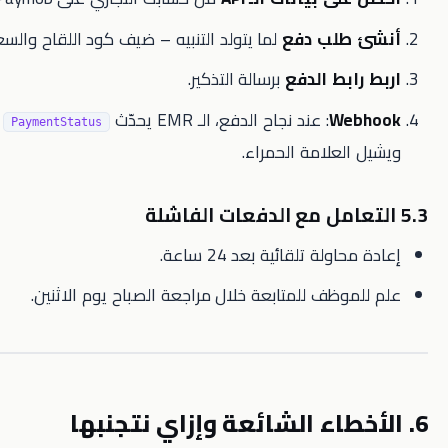
طلب دفع
لما يتولد التنبيه – ضيف كود اللقاح والسعر.
بط الدفع
برسالة التذكير.
We
: عند نجاح الدفع، الـ EMR يحدّث
لـ
Paid
PaymentStatus
لعلامة الحمراء.
ولة تلقائية بعد 24 ساعة.
وظف للمتابعة خلال مراجعة الصباح يوم الاثنين.