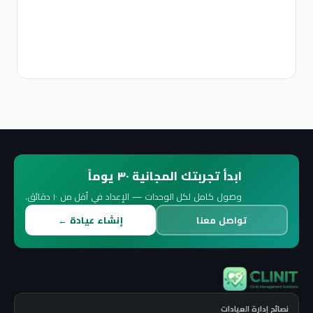
إعداد
قوا
…
12
دقائق
قراءة
ابدأ تجربتك المجانية ٣٠ يوماً
وصول كامل لكل الوحدات — الإعداد في أقل من ١٠ دقائق.
تواصل معنا
إنشاء عيادة ←
لعيادات