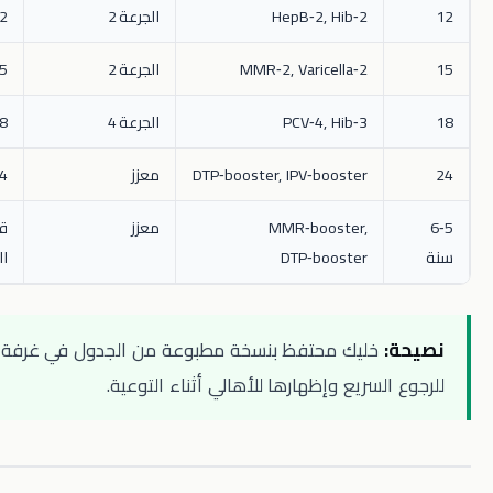
HepB‑2, Hib‑2
الجرعة 2
12‑15 شهر
MMR‑2, Varicella‑2
الجرعة 2
15‑18 شهر
PCV‑4, Hib‑3
الجرعة 4
18‑24 شهر
DTP‑booster, IPV‑booster
معزز
24‑30 شهر
MMR‑booster,
معزز
قبل دخول
DTP‑booster
المدرسة
خليك محتفظ بنسخة مطبوعة من الجدول في غرفة الاستشارة
لسريع وإظهارها للأهالي أثناء التوعية.