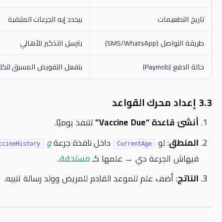
عيمات
بيحدد إيه الجرعات المتبقية
SMS/WhatsA)
بترسل التذكير للأهالي
Pa)
بتفعل التفويض المسبق لتكلفة اللقاح
“Vaccine Due”
تتنفذ يوميًا.
ق
: لو
داخل نافذة جرعة
و
ما
VaccineHistory
CurrentAge
الجرعة دي → علمها كـ
مستحقة
.
 أضف علم للموعد القادم للمريض وولد رسالة تنبيه.