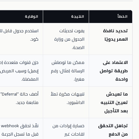
النتيجة
الوقاية
فذة
يفوت تحديثات
استخدم جدول قابل للتعديل من غير
ًا
الجدول من وزارة
كود.
الصحة.
على
ممكن ما توصلش
خزن قنوات متعددة (WhatsApp،
اصل
الرسالة (مثال: رقم
إيميل) وسيب المريض يختار
مغير).
المفضلة.
ش
تنبيهات مكررة تملأ
أضف حالة “Deferral” مع تاريخ
نبيه
الداشبورد.
متابعة جديد.
يل
تحقق
خسارة إيرادات من
نفّذ تحقق webhook من Paymob
لقاحات غير
قبل ما تسجل الجرعة كـ مُعطاة.