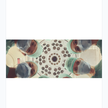
توثيق
الحمل
الرقمي:
من أول
زيارة
لملخص
الولادة
دليل
خطوة
بخطوة
لعيادات
التوليد
وأمراض
النساء
في مصر
ومنطقة
الشرق
الأوسط
وشمال
أفريقيا
حول