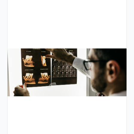
قوائم
الفحص
الوقائي:
بناء
جدول
فحص
على
مدار
السنة
قائمة
فحص
وقائية
عملية
مدعومة
بنظام
السجلات
الطبية
الإلكترونية
تساعد
الأطباء في
مصر
ومنطقة