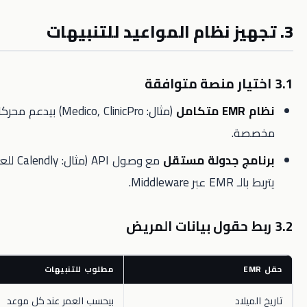
(مثال: Medico, ClinicPro) بيدعم محركات قواعد
.
 جدولة مستقل
مع وصول API (مثال: Calendly للعيادات) ممكن
Middl.
مطلوب للتنبيهات
اد
بيحسب العمر عند كل موعد