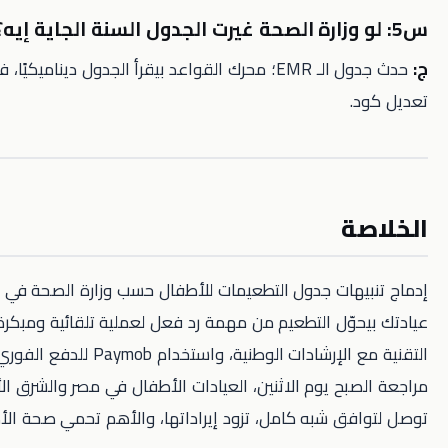
حدث جدول الـ EMR؛ محرك القواعد بيقرأ الجدول ديناميكيًا، فمش محتاج
ة
هات جدول التطعيمات للأطفال حسب وزارة الصحة في نظام مواعيد
وّل التطعيم من مهمة رد فعل لعملية تلقائية ومبكرة. بمواءمة
التقنية مع الإرشادات الوطنية، واستخدام Paymob للدفع الفوري، وتطبيق
بح يوم الاثنين، العيادات الأطفال في مصر والشرق الأوسط تقدر
ق شبه كامل، تزود إيراداتها، والأهم تحمي صحة الأطفال.