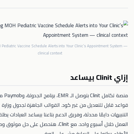
Embedding MOH Pediatric Vaccine Schedule Alerts into Your Clinic’s Appoint
clinical context
منصة تكامل Clinit بتوصل الـ EMR، برنامج الجدولة، وPaymob مع محرك
للتعديل من غير كود. القوالب الجاهزة لجدول وزارة الصحة بتخلي
ايمًا محدثة، وفريق الدعم بتاعنا بيساعد العيادات يطلقوا سير
العمل خلال أسبوع واحد. مع Clinit، هتحصل على حل موثوق ومتوافق يخلي
زوا على الرعاية مش على الورق.