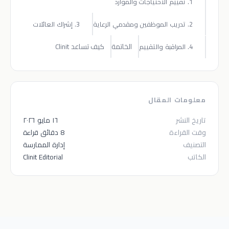
1. تقييم الاحتياجات والموارد
2. تدريب الموظفين ومقدمي الرعاية
3. إشراك العائلات
الخاتمة
كيف تساعد Clinit
4. المراقبة والتقييم
معلومات المقال
تاريخ النشر
١٦ مايو ٢٠٢٦
وقت القراءة
8 دقائق قراءة
التصنيف
إدارة الممارسة
الكاتب
Clinit Editorial