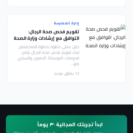
إدارة الممارسة
تقويم فحص صحة الرجال:
التوافق مع إرشادات وزارة الصحة
دليل عملي خطوة بخطوة للمتخصصين
لبناء تقويم فحص صحة الرجال يزامن
فحوصات البروستاتا، الدهون والسكري
مع
…
12
دقائق قراءة
ابدأ تجربتك المجانية ٣٠ يوماً
وصول كامل لكل الوحدات — الإعداد في أقل من ١٠ دقائق.