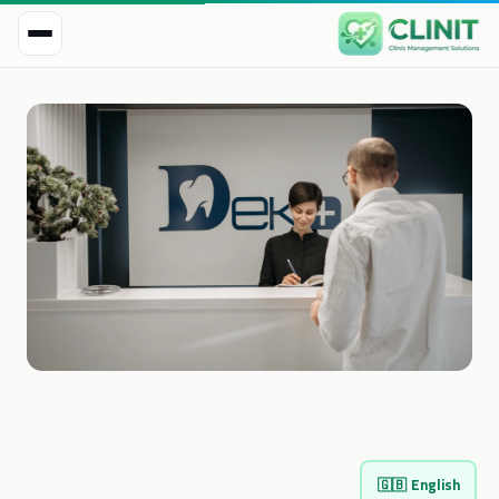
🇬🇧
English