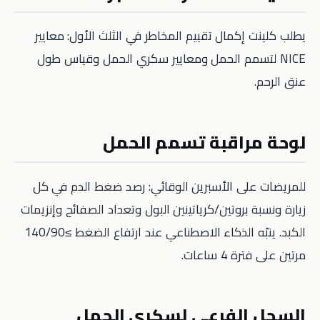
يطلب كلينت إكمال تقييم المخاطر في الثلث الأول: معايير
NICE لتسمم الحمل ومعايير سكري الحمل وقياس طول
عنق الرحم.
لوحة مراقبة تسمم الحمل
للمريضات على الأسبرين الوقائي: رصد ضغط الدم في كل
زيارة ونسبة بروتين/كرياتينين البول وتعداد الصفائح وإنزيمات
الكبد. ينبّه الذكاء الاصطناعي عند ارتفاع الضغط ≥140/90
مرتين على فترة 4 ساعات.
السجل الفرعي لسكري الحمل