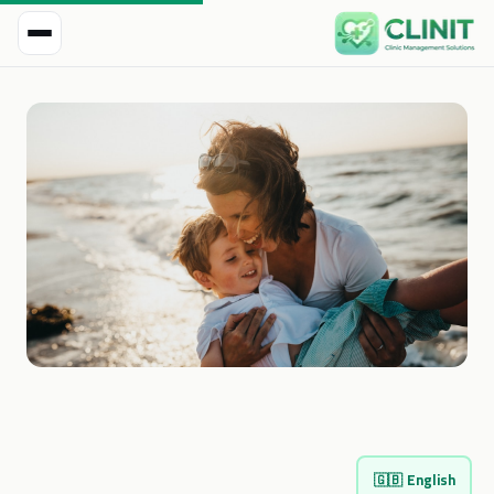
🇬🇧
English