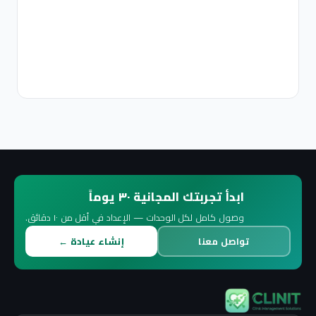
ح
إ
ق
2
ق
ابدأ تجربتك المجانية ٣٠ يوماً
وصول كامل لكل الوحدات — الإعداد في أقل من ١٠ دقائق.
تواصل معنا
إنشاء عيادة ←