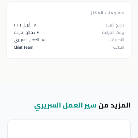
معلومات المقال
تاريخ النشر
٢٧ أبريل ٢٠٢٦
وقت القراءة
9 دقائق قراءة
التصنيف
سير العمل السريري
الكاتب
Clinit Team
المزيد من
سير العمل السريري
س
ا