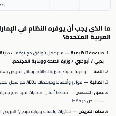
overhead
 يجب أن يوفره النظام في الإمارات
 المتحدة؟
 تنظيمية
— سير عمل يتوافق مع توقعات
هيئة الصحة
 أبوظبي / وزارة الصحة ووقاية المجتمع
.
 واجهة عربية/إنجليزية للطاقم؛ رسائل المريض بلغته.
— فواتير وأقساط ومرتجعات بـ
AED
مع سجل تدقيق.
لتخصص
— مخطط أسنان، منحنيات نمو، صور جلدية، أدوات قلب
ص حر فقط.
لمريض
— تذكيرات واتساب وبوابة مرضى؛ المريض الهاتفي لن