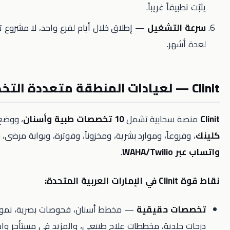
يقاً غريباً.
التشغيل
— إطلاق خلال أيام لفرع واحد، لا مشروع تكنولوجيا
هر.
 سحابية تشمل
10 تخصصات طبية وأسنان
، ووضع
بولي
روعاً، وموارد بشرية، ومخزوناً، وفوترة، وبوابة مرضى، ورسائل
WAHA
.
دة:
ت حقيقية
— مخطط أسنان، فحوصات بصرية، نمو أطفال،
لدية، مخططات علاج طبيعي، والمزيد في مستأجر واحد.