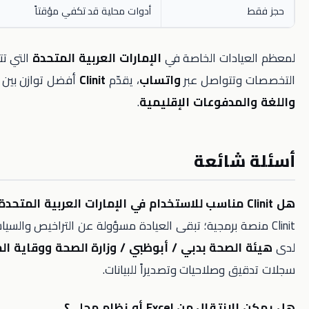
أدوات محلية قد تكفي مؤقتاً
ادات الخاصة في
الإمارات العربية المتحدة
التي تتوسع في
وتتواصل عبر
واتساب
، يقدّم
Clinit
أفضل توازن بين
العمق
لمدفوعات الإقليمية
.
شائعة
 منصة برمجية؛ تبقى العيادة مسؤولة عن التراخيص والسياسات المحلية
الصحة بدبي / أبوظبي / وزارة الصحة ووقاية المجتمع
. نوفر
 وصلاحيات وتصديراً للبيانات.
من Excel أو نظام محلي؟