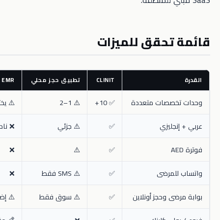
تحقق للميزات
CLINIT
تطبيق حجز محلي
EMR عالمي صغير
صصات متعددة
✅ 10+
⚠️ 1–2
⚠️ يختلف
ليزي
✅
⚠️ جزئي
❌ نادر
❌
⚠️
✅
مرضى
✅
⚠️ SMS فقط
❌
 وحجز أونلاين
✅
⚠️ سوق فقط
⚠️ إضافة