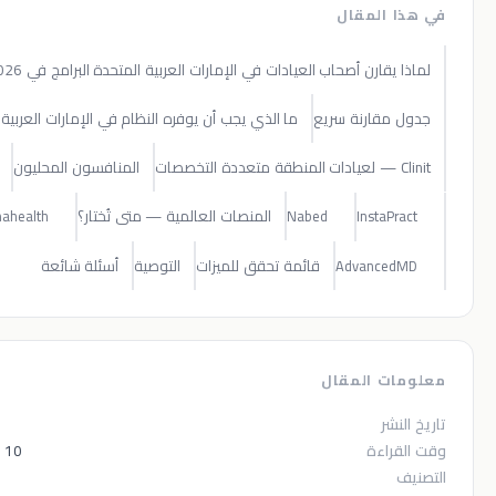
المقال
قارن أصحاب العيادات في الإمارات العربية المتحدة البرامج في 2026؟
قارنة سريع
ما الذي يجب أن يوفره النظام في الإمارات العربية المتحدة؟
المنافسون المحليون
Healthigo
المنصات العالمية — متى تُختار؟
Athenahealth
Nabed
Insta
قائمة تحقق للميزات
التوصية
أسئلة شائعة
Advanc
 المقال
ر
٩ يونيو ٢٠٢٦
اءة
10 دقائق قراءة
دليل محلي