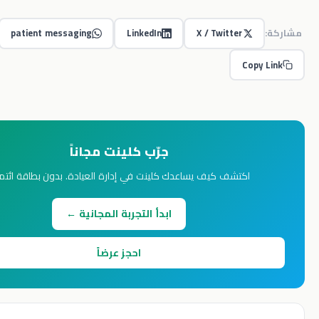
patient messaging
LinkedIn
X / Twitter
Co
جرّب كلينت مجاناً
اكتشف كيف يساعدك كلينت في إدارة العيادة. بدون بطاقة ائتمان.
ابدأ التجربة المجانية ←
احجز عرضاً