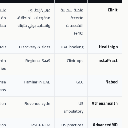
منصة سحابية
عربي/إنجليزي،
علامة أحدث
متعددة
مدفوعات المنطقة،
مقارنة بمورّدين
التخصصات
واتساب، بولي كلينك
محليين قدامى
(10+)
Not a full EMR
Discovery & slots
UAE booking
H
Specialty depth
Regional SaaS
Clinic ops
I
varies
Enterprise
Familiar in UAE
GCC
reporting gaps
UAE localization
Revenue cycle
US
Athe
ambulatory
Implementation
PM + RCM
US practices
Adv