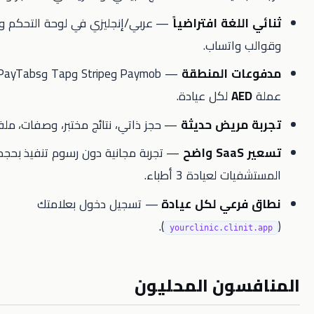
للغة افتراضياً
— عربي/إنجليزي في لوحة التحكم والبوابة
 واتساب.
ات المنطقة
— Paymob وStripe وTap وPayTabs وGeidea؛
AE
لكل عيادة.
مريض حديثة
— حجز ذاتي، نتائج مختبر، وصفات، ملفات عائلية.
ح
— تجربة مجانية دون رسوم تنفيذ بحجم
ت لعيادة 3 أطباء.
رعي لكل عيادة
— تسجيل دخول بعلامتك
).
yourclinic.clini
سون المحليون