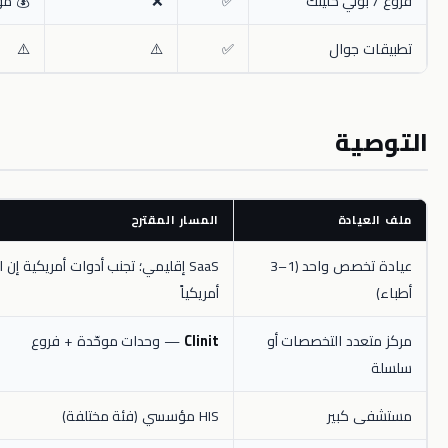
ي كلينك
✅
❌
💰 مؤسسي
وال
✅
⚠️
⚠️
ة
دة
المسار المقترح
عيادة تخصص واحد (1–3
SaaS إقليمي؛ تجنب أدوات أمريكية إن لم تُفوتر تأميناً
أمريكياً
د التخصصات أو
Clinit
— وحدات موحّدة + فروع
بير
HIS مؤسسي (فئة مختلفة)