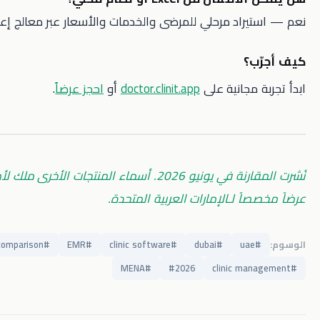
راد مرحلي للمرضى والخدمات والأسعار عبر معالج إعداد منظم.
؟
مجانية على
doctor.clinit.app
أو
احجز عرضاً
.
نُشرت المقارنة في يونيو 2026. أسماء المنتجات الأخرى ملك لأصحابها. اطلب
ً لـالإمارات العربية المتحدة.
comparison
#
EMR
#
clinic software
#
dubai
#
ua
MENA
#
#
2026
clinic m