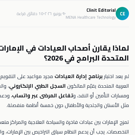
Clinit Edit
٩ يونيو ٢٠٢٦
10 دقائق قراءة
MENA Healthcare Techn
قارن أصحاب العيادات في الإمارات العربية
لبرامج في 2026؟
ر
برنامج إدارة العيادات
مجرد مواعيد على التقويم. في الإمارات
تحدة يقيّم المالكون
السجل الطبي الإلكتروني
، والفوترة بـ
AED
،
أمين أو النقد، و
تفاعل المرضى عبر واتساب
، ودعم تخصصات
ن والجلدية والأطفال دون خمسة أنظمة منفصلة.
ات بين عيادات فاخرة والسياحة العلاجية والمراكز متعددة
جب أن يدعم النظام سياق التراخيص بين الإمارات، والفوترة