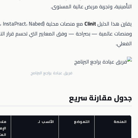
وتجربة مريض عالية المستوى.
لدليل
Clinit
مع منصات محلية (Healthigo، InstaPract، Nabed)
مية — بصراحة — وفق المعايير التي تحسم قرار التشغيل
فريق عيادة يراجع البرنامج
قارنة سريع
التموضع
الأنسب لـ
ملاحظات في
الإمارات العربية
المتحدة