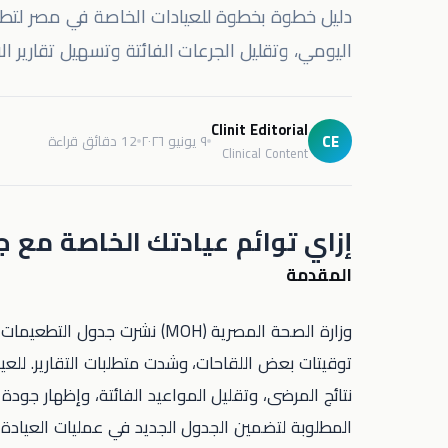
اليومي، وتقليل الجرعات الفائتة وتسهيل تقارير الال
Clinit Editorial
CE
٩ يونيو ٢٠٢٦
12 دقائق قراءة
Clinical Content
إزاي توائم عيادتك الخاصة مع جدول التطعي
المقدمة
توقيتات بعض اللقاحات، وشدت متطلبات التقارير. للع
نتائج المرضى، وتقليل المواعيد الفائتة، وإظهار جود