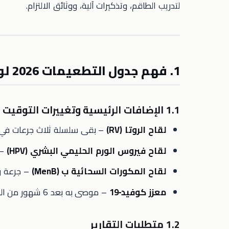
لتدريب الطاقم، وتذكيرات آلية، ووثائق الالتزام.
1. فهم جدول التطعيمات 2026 لوزارة الصحة
1.1 الإضافات الرئيسية وتغييرات التوقيت
لقاح الروتا (RV)
– بقى سلسلة ثلاث جرعات في 2، 4، و6 شهور
لقاح فيروس الورم الحليمي البشري (HPV)
– بقى ل
لقاح المكورات السحائية ب (MenB)
– جرعة واحدة في 12 شهر
معزز كوفيد‑19
– موصى به بعد 6 شهور من السلسلة الأساسية للأطفال من 5‑17 سنة.
1.2 متطلبات التقارير