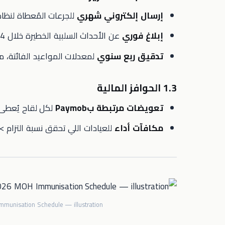
إرسال إلكتروني شهري
للجرعات المُعطاة لنظام معلومات 
إبلاغ فوري
عن الأحداث السلبية الخطيرة خلال 24 ساعة.
تدقيق ربع سنوي
لمعدلات المواعيد الفائتة، مع
1.3 الحوافز المالية
تعويضات مرتبطة بPaymob
لكل لقاح يُعطى و
مكافآت أداء
للعيادات اللي تحقق نسبة التزام >95 % بالجدول.
Immunisation Schedule — illustration