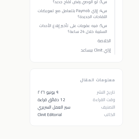
س3: لو الوصي رفض لقاح جديد؟
س4: إزاي Paymob بتتعامل مع تعويضات
اللقاحات الجديدة؟
س5: فيه عقوبات على تأخير إبلاغ الأحداث
السلبية خلال 24 ساعة؟
الخلاصة
إزاي Clinit بيساعد
معلومات المقال
تاريخ النشر
٩ يونيو ٢٠٢٦
وقت القراءة
12 دقائق قراءة
التصنيف
سير العمل السريري
الكاتب
Clinit Editorial