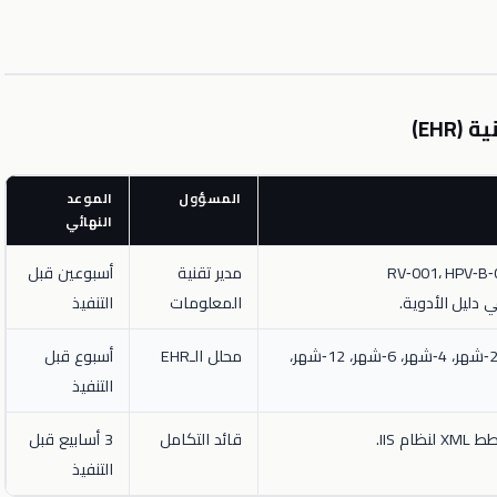
المسؤول
الموعد
النهائي
RV‑001، HPV‑B‑00،
مدير تقنية
أسبوعين قبل
المعلومات
التنفيذ
إعداد مشغلات للزيارات 2‑شهر، 4‑شهر، 6‑شهر، 12‑شهر،
محلل الـEHR
أسبوع قبل
التنفيذ
 IIS.
قائد التكامل
3 أسابيع قبل
التنفيذ