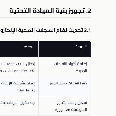
2. تجهيز بنية العيادة التحتية
2.1 تحديث نظام السجلات الصحية الإلكترونية (EHR)
المهمة
الوصف
إضافة أكواد اللقاحات
إدخال 2، MenB‑003
الجديدة
COVID‑Booster‑004 في دليل الأدوية.
ضبط تنبيهات حسب العمر
و9‑14 سنة.
تفعيل وحدة التقارير
ربط حقول الجرعات بمخطط XML لنظام
المتوافقة مع الوزارة