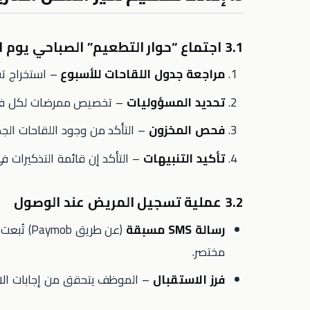
3.1 اجتماع “حوار التطعيم” الصباحي يوم الاثنين
مراجعة جدول اللقاحات للأسبوع
– استخراج تقرير من الـEHR للأط
تحديد المسؤوليات
– تخصيص ممرضات لكل فئة
فحص المخزون
– التأكد من وجود اللقاحات الجديد
تأكيد التنبيهات
– التأكد إن قائمة التذكيرات في الـEHR متطابقة مع جدول ا
3.2 عملية تسجيل المريض عند الوصول
رسالة SMS مسبقة
مختصر.
فرز الاستقبال
– الموظف يتحقق من إجابات الاستبيان،