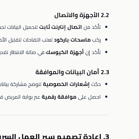
2.2 الأجهزة والاتصال
تأكد من
اتصال إنترنت ثابت
لتحميل البيانات لحظيًا
ركب
ماسحات باركود
لعلب اللقاحات لتقليل الأخ
تأكد إن
أجهزة الكيوسك
في صالة الانتظار تقدر
2.3 أمان البيانات والموافقة
حدّث
إشعارات الخصوصية
لتوضح مشاركة بيانات 
احصل على
موافقة رقمية
عبر بوابة المريض قب
3. إعادة تصميم سير العمل السريري