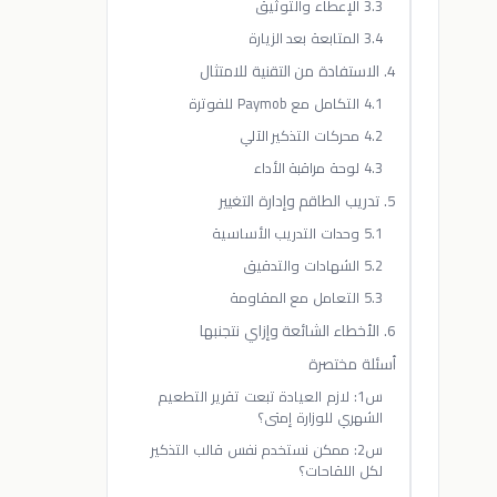
3.3 الإعطاء والتوثيق
3.4 المتابعة بعد الزيارة
4. الاستفادة من التقنية للامتثال
4.1 التكامل مع Paymob للفوترة
4.2 محركات التذكير الآلي
4.3 لوحة مراقبة الأداء
5. تدريب الطاقم وإدارة التغيير
5.1 وحدات التدريب الأساسية
5.2 الشهادات والتدقيق
5.3 التعامل مع المقاومة
6. الأخطاء الشائعة وإزاي نتجنبها
أسئلة مختصرة
س1: لازم العيادة تبعت تقرير التطعيم
الشهري للوزارة إمتى؟
س2: ممكن نستخدم نفس قالب التذكير
لكل اللقاحات؟