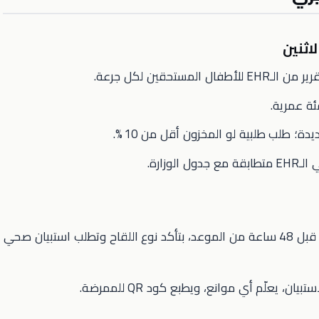
فال المستحقين لكل جرعة.
 عمرية.
ة؛ طلب طلبية لو المخزون أقل من 10 %.
لوزارة.
(عن طريق Paymob) تُبعت قبل 48 ساعة من الموعد، بتأكد نوع اللقاح وتطلب استبيان صحي
 يعلّم أي موانع، ويطبع كود QR للممرضة.