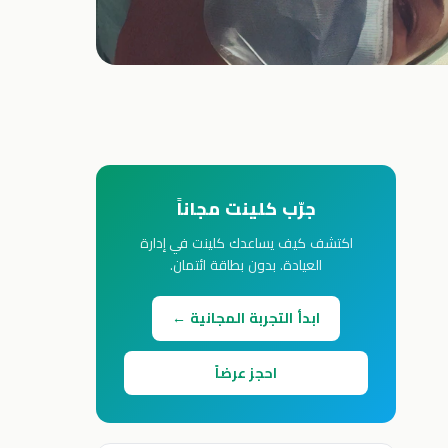
جرّب كلينت مجاناً
اكتشف كيف يساعدك كلينت في إدارة
العيادة. بدون بطاقة ائتمان.
ابدأ التجربة المجانية ←
احجز عرضاً