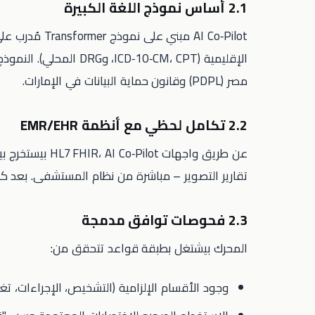
2.1 أساس نموذج اللغة الكبيرة
AI Co‑Pilot مب
الإقليمية (‑10‑CM، CPT
مصر (PDPL) وقانون حماية البيانات في الإمارات.
2.2 تكامل لحظي مع أنظمة EMR/EHR
عن طريق واجهات ot
تقارير التصوير – مباشرة من نظام المستشفى. بعد 
2.3 فحوصات توافق مدمجة
المحرك بيشتغل بطبقة قواعد تتحقق من:
وجود الأقسام الإلزامية (التشخيص، الإجراءات، تغيي