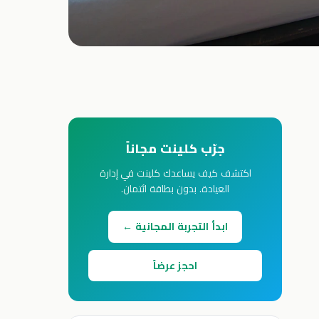
جرّب كلينت مجاناً
اكتشف كيف يساعدك كلينت في إدارة
العيادة. بدون بطاقة ائتمان.
ابدأ التجربة المجانية ←
احجز عرضاً