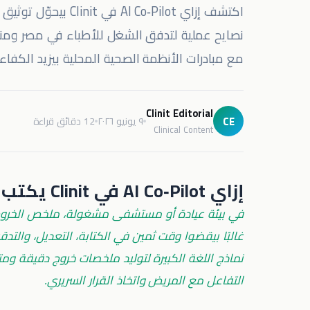
اكتشف إزاي Co‑Pilot
نصايح عملية لتدفق الشغل للأطباء في مصر ومن
مع مبادرات الأنظمة الصحية المحلية بيزيد الكفاء
Clinit Editorial
CE
٩ يونيو ٢٠٢٦
12 دقائق قراءة
Clinical Content
إزاي AI Co‑Pilot في Clinit يكتب ملخصات الخروج في ثواني
في بيئة عيادة أو مستشفى مشغولة، ملخص الخروج ب
نماذج اللغة الكبيرة لتوليد ملخصات خروج دقيقة ومت
التفاعل مع المريض واتخاذ القرار السريري.