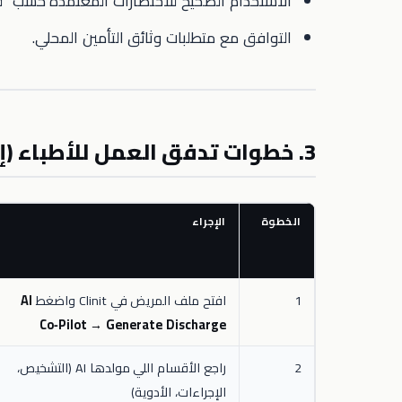
الاستخدام الصحيح للاختصارات المعتمدة حسب "قائم
التوافق مع متطلبات وثائق التأمين المحلي.
3. خطوات تدفق العمل للأطباء (إصدار الصبح يوم الاثنين)
الخطوة
الإجراء
1
افتح ملف المريض في Clinit واضغط
AI
Co‑Pilot → Generate Discharge
2
راجع الأقسام اللي مولدها AI (التشخيص،
الإجراءات، الأدوية)