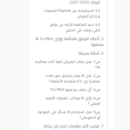
للوزارة (2023‑2027)
4.2 الاستفادة من Paymob للدفعات
وتذكير المريض
4.3 دعم المتابعة الآلية في برامج
التلي‑هيلث في الخليج
5. أخطاء التوثيق الشائعة وإزاي AI Co‑Pilot
بيمنعها
6. أسئلة سريعة
س1: هل بيانات المريض آمنة أثناء معالجة
AI؟
س2: هل AI يقدر يتعامل مع حالات
معقدة زي ICU متعددة الأنظمة؟
س3: أي لغات بيدعمها Co‑Pilot؟
س4: إزاي AI بيواكب تغييرات الترميز
المحلي؟
س5: هل استخدام AI هيأثر على الفوترة
أو التعويض؟
7. قياس الأثر: مؤشرات لازم كل عيادة