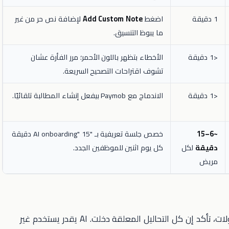
1 دقيقة
اضغط
Add Custom Note
لإضافة نص حر من غير
ما يبوظ التنسيق.
<1 دقيقة
الأخطاء بتظهر باللون الأحمر؛ مرر الفأرة عشان
تشوف اقتراحات التصحيح السريعة.
<1 دقيقة
الاندماج مع Paymob بيفعل إنشاء المطالبة تلقائيًا.
~6–15
خصص جلسة تعريفية بـ "AI onboarding" 15 دقيقة
دقيقة
لكل
كل يوم اثنين للموظفين الجدد.
مريض
– قبل ما تبدأ الجولات، تأكد إن كل التحاليل المعلقة دخلت. AI يقدر يستخدم غير