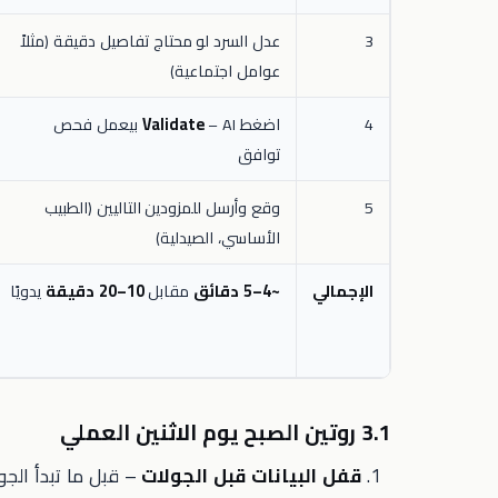
3
عدل السرد لو محتاج تفاصيل دقيقة (مثلاً
عوامل اجتماعية)
4
اضغط
Validate
– AI بيعمل فحص
توافق
5
وقع وأرسل للمزودين التاليين (الطبيب
الأساسي، الصيدلية)
الإجمالي
~4–5 دقائق
مقابل
10–20 دقيقة
يدويًا
3.1 روتين الصبح يوم الاثنين العملي
قفل البيانات قبل الجولات