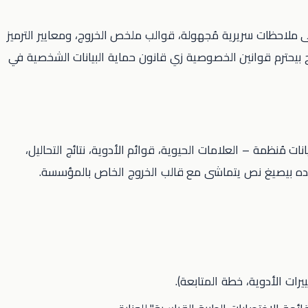
ني على نموذج Transformer مُدرب على ملاحظات سريرية مُجهولة، قوالب ملخص الخروج، ومعايير الترميز
ICD، وDRG المحلي). النموذج بيحترم قوانين الخصوصية زي قانون حماية البيانات الشخصية في
HL7 FHIR، AI Co‑Pil بيستخرج بيانات مُنظمة – العلامات الحيوية، قوائم الأدوية، نتائج التحاليل،
كده بيصيغ نص يتماشى مع قالب الخروج الخاص بالمؤسسة.
رات الأدوية، خطة المتابعة).