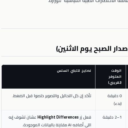
ة الاختصارات الطبية القياسية" للوزارة.
الوقت
نصايح للتبني السلس
المتوفر
(تقريبي)
0 دقيقة
تأكد إن كل التحاليل والتصوير خلصوا قبل الضغط.
(بدء)
1–2 دقيقة
فعل زر
Highlight Differences
عشان تشوف إيه
اللي أضافه AI مقارنة بالبيانات الموجودة.