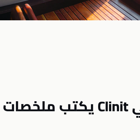
إزاي AI Co‑Pilot في Clinit يكتب ملخصات