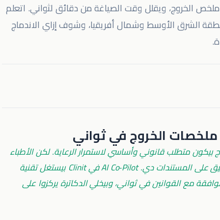
AI  في Clinit بيحوّل توثيق ملخص الخروج، ويقلل وقت الصياغة من دقائق لثواني. اتعلم
طقة الشرق الأوسط وشمال أفريقيا، وشوف إزاي الاندماج
ة.
يكون متطلب قانوني وأساسي لاستمرار الرعاية. لكن الأطباء
غالبًا بيقضوا وقت ثمين في الكتابة، التعديل، والتدقيق على المستندات دي. AI Co‑Pilot في Clinit بيستغل تقنية
وافقة مع القوانين في ثواني، وبيخلي الدكاترة يركزوا على