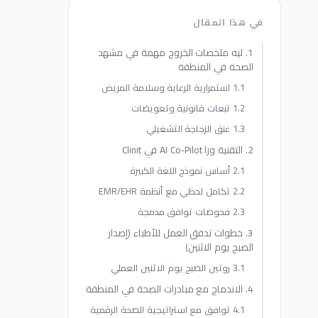
في هذا المقال
1. ليه ملخصات الخروج مهمة في مشهد
الصحة في المنطقة
1.1 استمرارية الرعاية وسلامة المريض
1.2 تبعات قانونية وتعويضات
1.3 عنق الزجاجة التشغيلي
2. التقنية ورا AI Co‑Pilot في Clinit
2.1 أساس نموذج اللغة الكبيرة
2.2 تكامل لحظي مع أنظمة EMR/EHR
2.3 فحوصات توافق مدمجة
3. خطوات تدفق العمل للأطباء (إصدار
الصبح يوم الاثنين)
3.1 روتين الصبح يوم الاثنين العملي
4. الاندماج مع مبادرات الصحة في المنطقة
4.1 توافق مع استراتيجية الصحة الرقمية